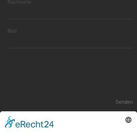
Nachname
Mail
Wir benötigen Ihre Zustimmung, um den reCAPTCHA-
Service zu laden!
Wir verwenden reCAPTCHA, um Ihre
eingegebenen Informationen zu überprüfen. Dieser Service
kann Daten zu Ihren Aktivitäten sammeln. Bitte
lesen Sie die Details durch
und
stimmen Sie der Nutzung des Service zu
, um fortzufahren.
Senden
UNTERNEHMEN