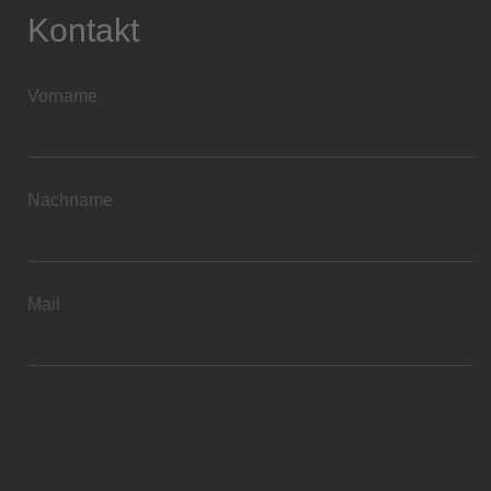
Kontakt
Vorname
Nachname
Mail
Wir benötigen Ihre Zustimmung, um den reCAPTCHA-
Service zu laden!
Wir verwenden reCAPTCHA, um Ihre
eingegebenen Informationen zu überprüfen. Dieser Service
kann Daten zu Ihren Aktivitäten sammeln. Bitte