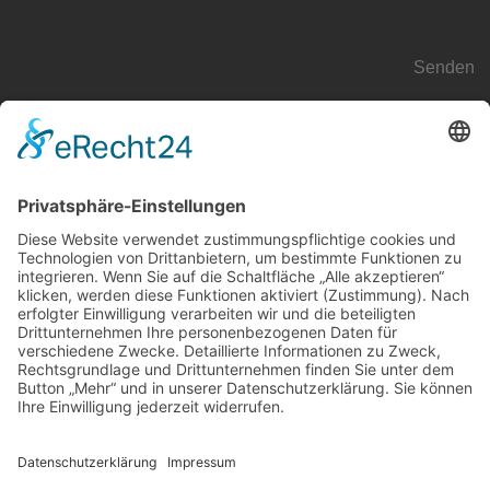
lesen Sie die Details durch
und
stimmen Sie der Nutzung des Service zu
, um fortzufahren.
Senden
UNTERNEHMEN
franiel@architektur-franiel.de
+49 152 336 096 05
ADRESSE
Eversburger Straße 30
49090 Osnabrück