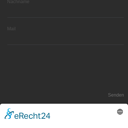
Nachname
Mail
Wir benötigen Ihre Zustimmung, um den reCAPTCHA-
Service zu laden!
Wir verwenden reCAPTCHA, um Ihre
eingegebenen Informationen zu überprüfen. Dieser Service
kann Daten zu Ihren Aktivitäten sammeln. Bitte
lesen Sie die Details durch
und
stimmen Sie der Nutzung des Service zu
, um fortzufahren.
Senden
UNTERNEHMEN